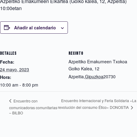
Azpeitiko
Emakumeen
Elkartea
(Goiko
kalea,
12,
Azpeitia)
10:00etan
Añadir al calendario
DETALLES
RECINTO
Azpeitiko Emakumeen Txokoa
Fecha:
Goiko Kalea, 12
24 mayo, 2023
Azpeitia
,
Gipuzkoa
20730
Hora:
10:00 am - 8:00 pm
Encuentro Internacional y Feria Solidaria «La
Encuentro con
revolución del consumo Ético» DONOSTIA
comunicadoras comunitarias
– BILBO