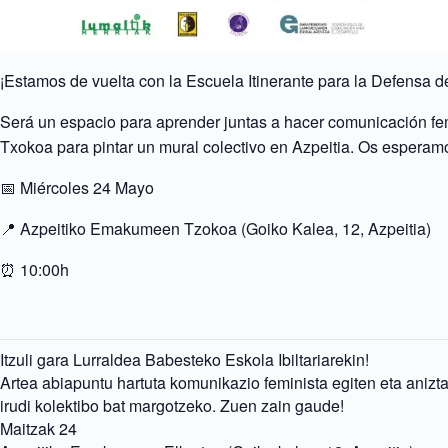
¡Estamos de vuelta con la Escuela Itinerante para la Defensa del
Será un espacio para aprender juntas a hacer comunicación fem
Txokoa para pintar un mural colectivo en Azpeitia. Os esperam
📅 Miércoles 24 Mayo
📍 Azpeitiko Emakumeen Tzokoa (Goiko Kalea, 12, Azpeitia)
⏰ 10:00h
Itzuli
gara
Lurraldea
Babesteko
Eskola
Ibiltariarekin!
Artea
abiapuntu
hartuta
komunikazio
feminista
egiten
eta
anizt
irudi
kolektibo
bat
margotzeko.
Zuen
zain
gaude!
Maitzak
24