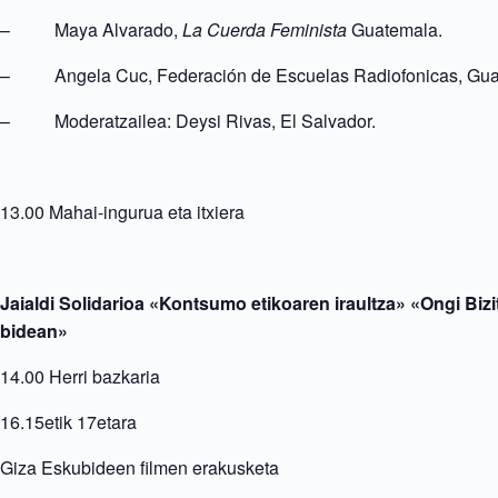
–
Maya Alvarado,
La Cuerda Feminista
Guatemala.
–
Angela Cuc, Federación de Escuelas Radiofonicas, Gu
–
Moderatzailea: Deysi Rivas, El Salvador.
13.00 Mahai-ingurua eta itxiera
Jaialdi Solidarioa «Kontsumo etikoaren iraultza» «Ongi Bizit
bidean»
14.00 Herri bazkaria
16.15etik 17etara
Giza Eskubideen filmen erakusketa