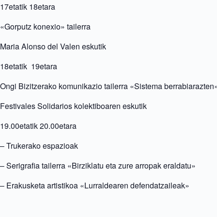
17etatik 18etara
«Gorputz konexio» tailerra
Maria Alonso del Valen eskutik
18etatik 19etara
Ongi Bizitzerako komunikazio tailerra «Sistema berrabiarazten
Festivales Solidarios kolektiboaren eskutik
19.00etatik 20.00etara
– Trukerako espazioak
– Serigrafia tailerra «Birziklatu eta zure arropak eraldatu»
– Erakusketa artistikoa «Lurraldearen defendatzaileak»