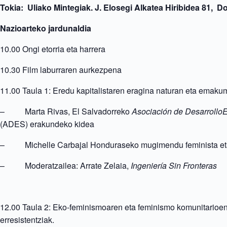
Tokia: Uliako Mintegiak. J. Elosegi Alkatea Hiribidea 81, D
Nazioarteko jardunaldia
10.00 Ongi etorria eta harrera
10.30 Film laburraren aurkezpena
11.00 Taula 1: Eredu kapitalistaren eragina naturan eta emak
–
Marta Rivas, El Salvadorreko
Asociación de Desarrollo
(ADES) erakundeko kidea
–
Michelle Carbajal Honduraseko mugimendu feminista eta
–
Moderatzailea: Arrate Zelaia,
Ingeniería Sin Fronteras
12.00 Taula 2: Eko-feminismoaren eta feminismo komunitarioen 
erresistentziak.