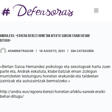
Saltar
al
contenido
Andra.eus: «Egoera berezi honetan afektu sareak eraiki behar
ditugu»
ADMINISTRADOR
16 AGOSTO, 2021
SIN CATEGORÍA
«Bertan Saioa Hernandez psikologo eta sexologoak hartu zuen
parte eta, Andrak eskatuta, klabe batzuk eman zizkigun
murrizketen testuinguru honetan erakunde eta taldeetan
zaintzak eta autozaintzak bermatzeko.»
http://andra.eus/egoera-berezi-honetan-afektu-sareak-eraiki-
behar-ditugu/