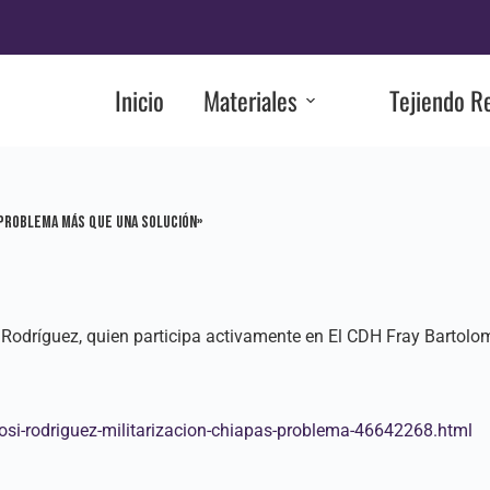
Inicio
Materiales
Tejiendo R
n problema más que una solución»
i Rodríguez, quien participa activamente en El CDH Fray Bartol
i-rodriguez-militarizacion-chiapas-problema-46642268.html