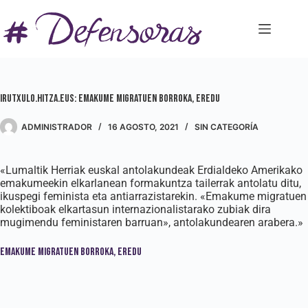
Saltar
al
contenido
Irutxulo.hitza.eus: Emakume migratuen borroka, eredu
ADMINISTRADOR
16 AGOSTO, 2021
SIN CATEGORÍA
«Lumaltik Herriak euskal antolakundeak Erdialdeko Amerikako
emakumeekin elkarlanean formakuntza tailerrak antolatu ditu,
ikuspegi feminista eta antiarrazistarekin. «Emakume migratuen
kolektiboak elkartasun internazionalistarako zubiak dira
mugimendu feministaren barruan», antolakundearen arabera.»
Emakume migratuen borroka, eredu