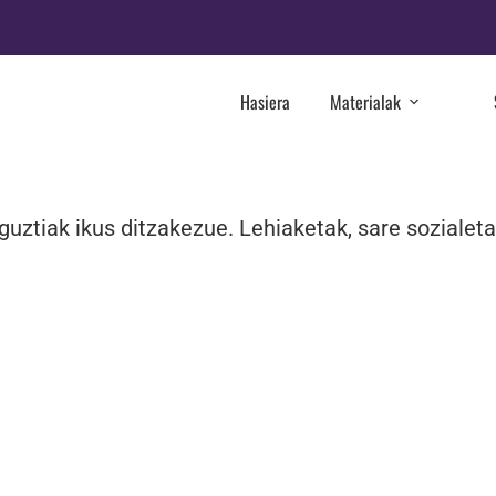
Hasiera
Materialak
guztiak ikus ditzakezue. Lehiaketak, sare soziale