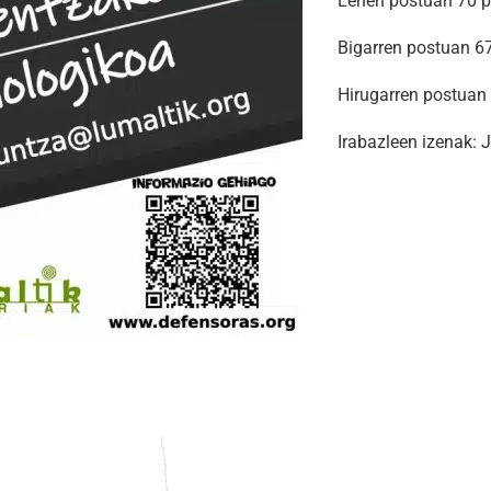
Lehen postuan 70 p
Bigarren postuan 6
Hirugarren postuan 
Irabazleen izenak: J