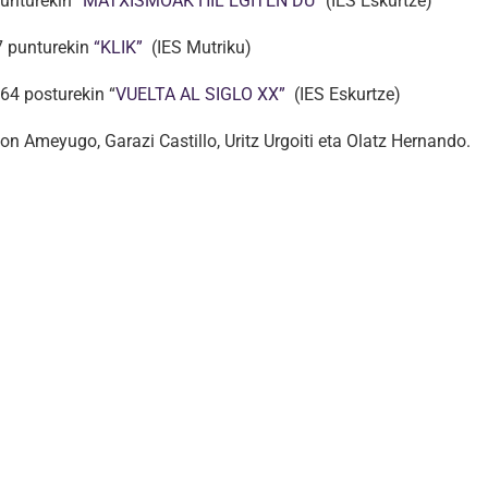
unturekin “
MATXISMOAK HIL EGITEN DU”
(IES Eskurtze)
7 punturekin
“KLIK”
(IES Mutriku)
64 posturekin “
VUELTA AL SIGLO XX”
(IES Eskurtze)
on Ameyugo, Garazi Castillo, Uritz Urgoiti eta Olatz Hernando.