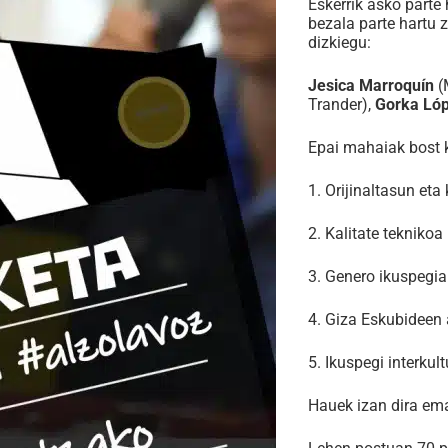
Eskerrik asko parte 
bezala parte hartu 
dizkiegu:
Jesica Marroquín
(
Trander),
Gorka Ló
Epai mahaiak bost k
1. Orijinaltasun eta 
2. Kalitate teknikoa
3. Genero ikuspegia
4. Giza Eskubideen 
5. Ikuspegi interkult
Hauek izan dira ema