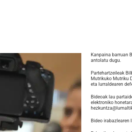
Kanpaina barruan Bi
antolatu dugu.
Partehartzeileak Bi
Mutrikuko Mutriku D
eta lurraldearen de
Bideoak lau partaide
elektroniko honetara
hezkuntza@lumaltik
Bideo irabazlearen 