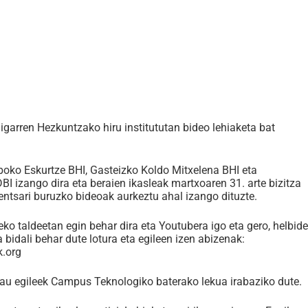
garren Hezkuntzako hiru institututan bideo lehiaketa bat
lboko Eskurtze BHI, Gasteizko Koldo Mitxelena BHI eta
BI izango dira eta beraien ikasleak martxoaren 31. arte bizitza
fentsari buruzko bideoak aurkeztu ahal izango dituzte.
ko taldeetan egin behar dira eta Youtubera igo eta gero, helbide
 bidali behar dute lotura eta egileen izen abizenak:
.org
lau egileek Campus Teknologiko baterako lekua irabaziko dute.