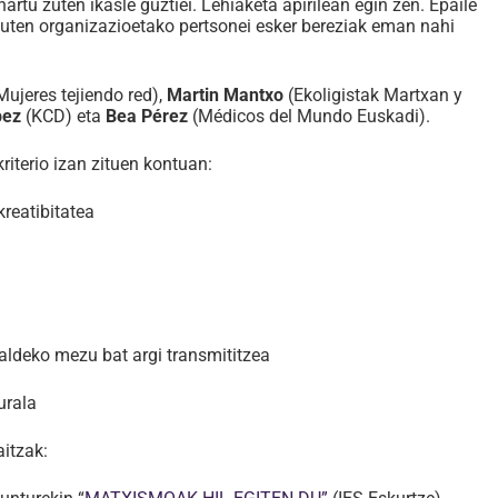
hartu zuten ikasle guztiei. Lehiaketa apirilean egin zen. Epaile
zuten organizazioetako pertsonei esker bereziak eman nahi
Mujeres tejiendo red),
Martin Mantxo
(Ekoligistak Martxan y
pez
(KCD) eta
Bea Pérez
(Médicos del Mundo Euskadi).
riterio izan zituen kontuan:
kreatibitatea
aldeko mezu bat argi transmititzea
urala
itzak: