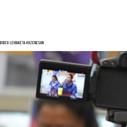
Bideo lehiaketa #ozenesan